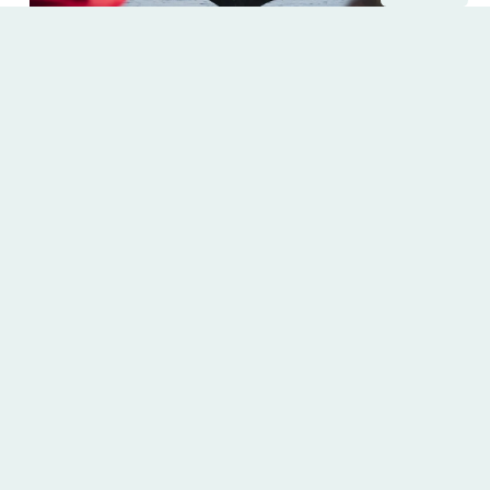
13.08.2025
Vesterålen behøver
besøksforvaltning
Les mer