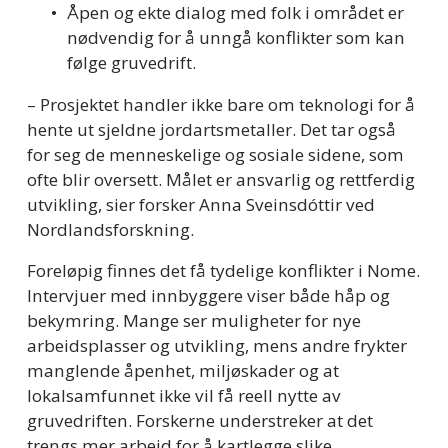
Åpen og ekte dialog med folk i området er 
nødvendig for å unngå konflikter som kan 
følge gruvedrift.
– Prosjektet handler ikke bare om teknologi for å 
hente ut sjeldne jordartsmetaller. Det tar også 
for seg de menneskelige og sosiale sidene, som 
ofte blir oversett. Målet er ansvarlig og rettferdig 
utvikling, sier forsker Anna Sveinsdóttir ved 
Nordlandsforskning.
Foreløpig finnes det få tydelige konflikter i Nome. 
Intervjuer med innbyggere viser både håp og 
bekymring. Mange ser muligheter for nye 
arbeidsplasser og utvikling, mens andre frykter 
manglende åpenhet, miljøskader og at 
lokalsamfunnet ikke vil få reell nytte av 
gruvedriften. Forskerne understreker at det 
trengs mer arbeid for å kartlegge slike 