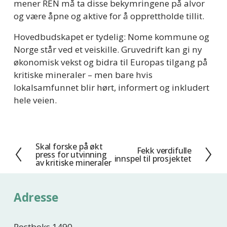
mener REN må ta disse bekymringene på alvor 
og være åpne og aktive for å opprettholde tillit.
Hovedbudskapet er tydelig: Nome kommune og 
Norge står ved et veiskille. Gruvedrift kan gi ny 
økonomisk vekst og bidra til Europas tilgang på 
kritiske mineraler – men bare hvis 
lokalsamfunnet blir hørt, informert og inkludert 
hele veien.
Skal forske på økt
F
Fekk verdifulle
N
press for utvinning
innspel til prosjektet
o
av kritiske mineraler
e
r
s
r
t
Adresse
i
e
g
e
Postboks 1490