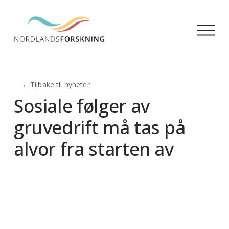
Å
p
n
e
m
←
Tilbake til nyheter
e
n
Sosiale følger av
y
gruvedrift må tas på
alvor fra starten av