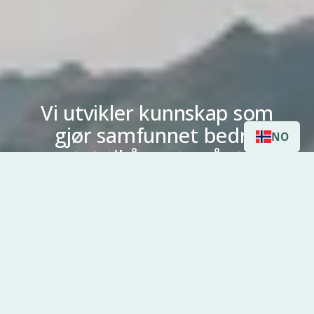
Vi utvikler kunnskap som
gjør samfunnet bedre
NO
rustet til å møte vår tids
utfordringer.
Les mer om våre prosjekter