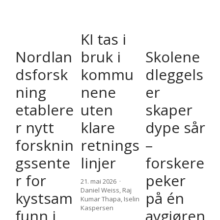
KI tas i
Nordlan
bruk i
Skolene
dsforsk
kommu
dleggels
ning
nene
er
etablere
uten
skaper
r nytt
klare
dype sår
forsknin
retnings
–
gssente
linjer
forskere
r for
peker
21. mai 2026
Daniel Weiss
,
Raj
kystsam
på én
Kumar Thapa
,
Iselin
Kaspersen
funn i
avgjøren