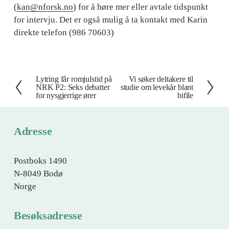
(
kan@nforsk.no
) for å høre mer eller avtale tidspunkt 
for intervju. Det er også mulig å ta kontakt med Karin 
direkte telefon (986 70603) 
Lytring får romjulstid på
Vi søker deltakere til
F
N
NRK P2: Seks debatter
studie om levekår blant
o
e
for nysgjerrige ører
bifile
r
s
r
t
Adresse
i
e
g
e
Postboks 1490
N-8049 Bodø
Norge
Besøksadresse