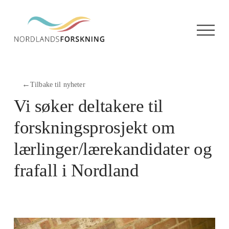
Å
p
n
e
m
e
←
Tilbake til nyheter
n
y
Vi søker deltakere til
forskningsprosjekt om
lærlinger/lærekandidater og
frafall i Nordland