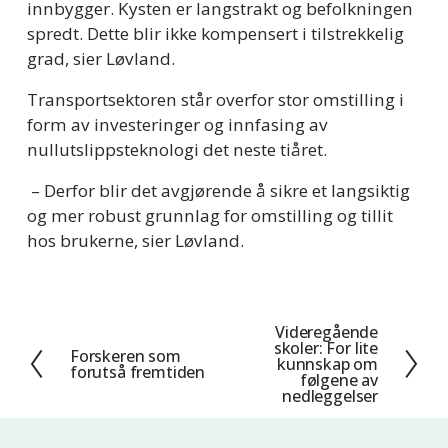
innbygger. Kysten er langstrakt og befolkningen 
spredt. Dette blir ikke kompensert i tilstrekkelig 
grad, sier Løvland.  
Transportsektoren står overfor stor omstilling i 
form av investeringer og innfasing av 
nullutslippsteknologi det neste tiåret. 
 – Derfor blir det avgjørende å sikre et langsiktig 
og mer robust grunnlag for omstilling og tillit 
hos brukerne, sier Løvland.  
Videregående
N
skoler: For lite
Forskeren som
F
e
kunnskap om
forutså fremtiden
følgene av
o
s
nedleggelser
r
t
r
e