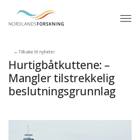
Å
p
n
e
m
←
Tilbake til nyheter
e
n
Hurtigbåtkuttene: –
y
Mangler tilstrekkelig
beslutningsgrunnlag