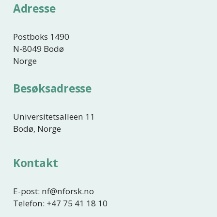
i
Adresse
g
e
Postboks 1490
N-8049 Bodø
Norge
Besøksadresse
Universitetsalleen 11
Bodø, Norge
Kontakt
E-post: nf@nforsk.no
Telefon: +47 75 41 18 10