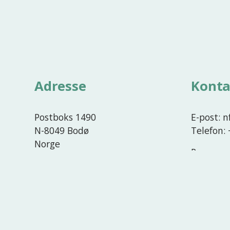
Adresse
Konta
Postboks 1490
E-post: 
N-8049 Bodø
Telefon:
Norge
Presse o
Besøksadresse
Bank
Universitetsalleen 11
NO/VAT: 
Bodø, Norge