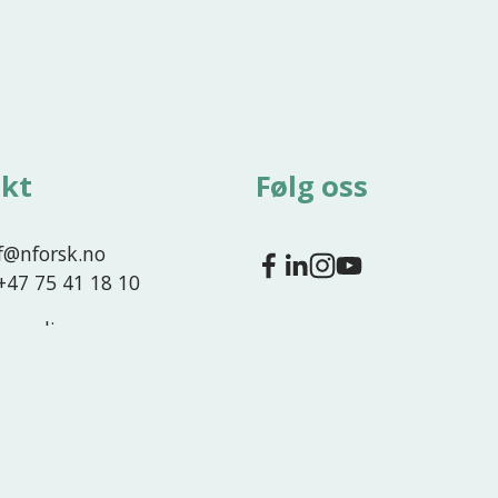
kt
Følg oss
nf@nforsk.no
 +47 75 41 18 10
g media
989 714 309 MVA