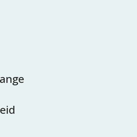
hange
eid