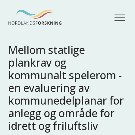
Å
p
n
e
m
Mellom statlige
e
n
plankrav og
y
kommunalt spelerom -
en evaluering av
kommunedelplanar for
anlegg og område for
idrett og friluftsliv