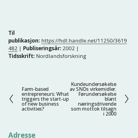
Til
publikasjon:
https://hdl.handle.net/11250/3619
482
|
Publiseringsår:
2002 |
Tidsskrift:
Nordlandsforskning
Kundeundersøkelse
N
Farm-based
av SNDs virkemidler.
F
e
entrepreneurs: What
Førundersøkelse
o
triggers the start-up
blant
s
of new business
næringsdrivende
r
t
activities?
som mottok tilsagn
r
i 2000
e
i
g
Adresse
e