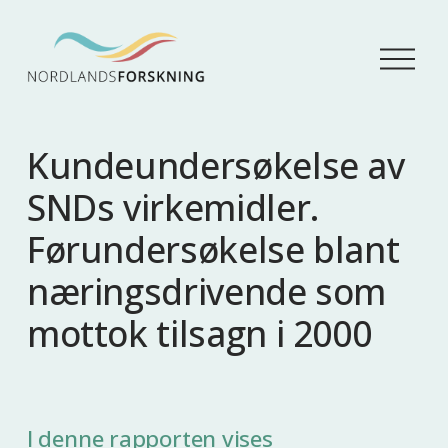
Å
p
n
e
m
Kundeundersøkelse av
e
n
SNDs virkemidler.
y
Førundersøkelse blant
næringsdrivende som
mottok tilsagn i 2000
I denne rapporten vises