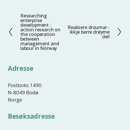
Researching
F
enterprise
o
development :
Realisere draumar -
N
action research on
r
ikkje berre drøyme
the cooperation
e
dei!
r
between
s
management and
i
labour in Norway
t
g
e
e
Adresse
Postboks 1490
N-8049 Bodø
Norge
Besøksadresse