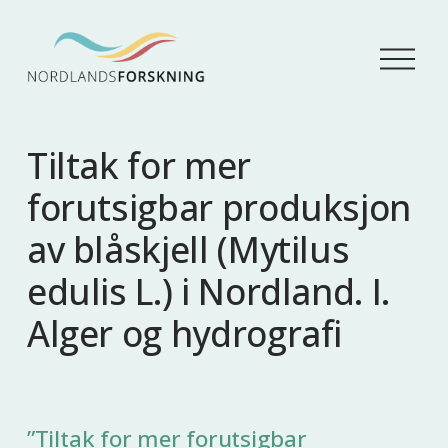
Å
p
n
e
m
Tiltak for mer
e
n
forutsigbar produksjon
y
av blåskjell (Mytilus
edulis L.) i Nordland. I.
Alger og hydrografi
”Tiltak for mer forutsigbar