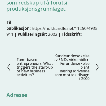
som redskap til å forutsi
produksjonsgrunnlaget.
Til
publikasjon:
https://hdl.handle.net/11250/4935
911
|
Publiseringsår:
2002 |
Tidsskrift:
Kundeundersøkelse
N
Farm-based
av SNDs virkemidler.
F
e
entrepreneurs: What
Førundersøkelse
o
triggers the start-up
blant
s
of new business
næringsdrivende
r
t
activities?
som mottok tilsagn
r
i 2000
e
i
g
Adresse
e