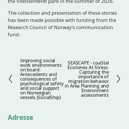
the Vitensenteret park in the summer of 2026.
The collection and presentation of these stories 
has been made possible with funding from the 
Research Council of Norway’s communication 
fund.
Improving social
F
SEASCAPE - coaStal
N
work environments
Ecotones At Stress:
o
on board:
e
Capturing the
Antecedents and
r
importance of
s
consequences of
migration behavior
r
psychological safety
t
in Area Planning and
and social support
i
Environment
on Norwegian
e
assessments
vessels (SocialShip)
g
e
Adresse