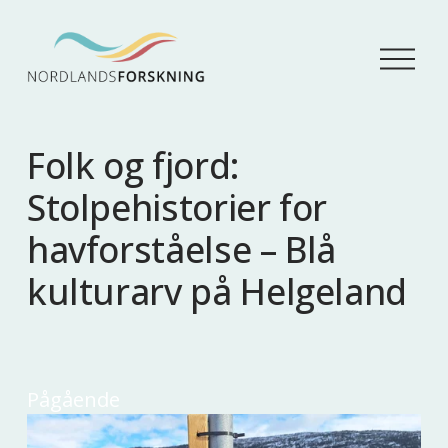
Å
p
n
e
m
Folk og fjord:
e
n
Stolpehistorier for
y
havforståelse – Blå
kulturarv på Helgeland
Pågående