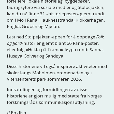
fortellere, lokale historielag, bygdebøker, 
bidragsytere via sosiale medier og Stolpejakten, 
kan du nå finne 31 «historieposter» gjemt rundt 
om i Mo i Rana, Hauknesstranda, Klokkerhagen, 
Englia, Gruben og Mjølan. 
Last ned Stolpejakten-appen for å oppdage 
Folk 
og fjord
-historier gjemt blant 66 Rana-poster, 
eller følg «Hekta på Træna»-løypa rundt Sanna, 
Husøya, Solvær og Sandøya.
Disse historiene vil også inspirere aktiviteter med 
skoler langs Moholmen-promenaden og i 
Vitensenterets park sommeren 2026.
Innsamlingen og formidlingen av disse 
historiene er gjort mulig med støtte fra Norges 
forskningsråds kommunikasjonsutlysning.
// English