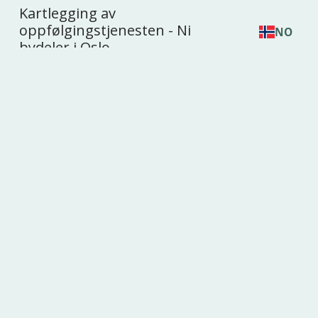
Kartlegging av
oppfølgingstjenesten - Ni
NO
bydeler i Oslo
Evaluering av KLAFF og
Ung Vesterålen - To tiltak
mot ungt utenforskap i
Nordland
Accepted as Soldiers?
Exploring Female Identity
Performance and
Whistleblowing Dynamics
in the Norwegian Army