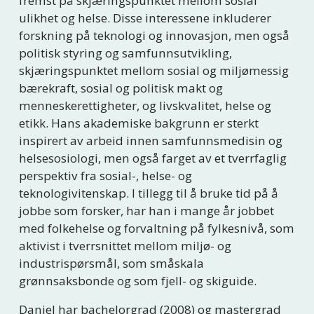
fremst på skjæringspunktet mellom sosial 
ulikhet og helse. Disse interessene inkluderer 
forskning på teknologi og innovasjon, men også 
politisk styring og samfunnsutvikling, 
skjæringspunktet mellom sosial og miljømessig 
bærekraft, sosial og politisk makt og 
menneskerettigheter, og livskvalitet, helse og 
etikk. Hans akademiske bakgrunn er sterkt 
inspirert av arbeid innen samfunnsmedisin og 
helsesosiologi, men også farget av et tverrfaglig 
perspektiv fra sosial-, helse- og 
teknologivitenskap. I tillegg til å bruke tid på å 
jobbe som forsker, har han i mange år jobbet 
med folkehelse og forvaltning på fylkesnivå, som 
aktivist i tverrsnittet mellom miljø- og 
industrispørsmål, som småskala 
grønnsaksbonde og som fjell- og skiguide.
Daniel har bachelorgrad (2008) og mastergrad 