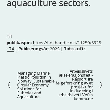
aquaculture sectors.
Til
publikasjon:
https://hdl.handle.net/11250/5325
174
|
Publiseringsår:
2025 |
Tidsskrift:
Arbeidslivets
N
Managing Marine
F
akselerasjonsfelt -
Plastic Pollution in
e
Rapport fra
o
Norway: Sustainable
følgeforskning av et
s
Circular Economy
r
prosjekt for
Solutions for
t
inkludering i
r
Fisheries and
arbeidslivet i Vefsn
Aquaculture
e
i
kommune
g