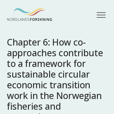
Å
p
n
e
m
Chapter 6: How co-
e
n
approaches contribute
y
to a framework for
sustainable circular
economic transition
work in the Norwegian
fisheries and