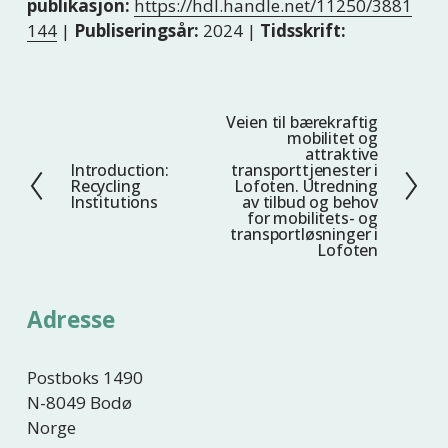
publikasjon:
https://hdl.handle.net/11250/3881
144
|
Publiseringsår:
2024 |
Tidsskrift:
Veien til bærekraftig
N
mobilitet og
e
attraktive
Introduction:
transporttjenester i
F
s
Recycling
Lofoten. Utredning
o
t
Institutions
av tilbud og behov
for mobilitets- og
r
e
transportløsninger i
r
Lofoten
i
g
Adresse
e
Postboks 1490
N-8049 Bodø
Norge