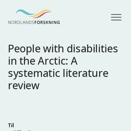
Å
p
n
e
m
People with disabilities
e
n
in the Arctic: A
y
systematic literature
review
Til