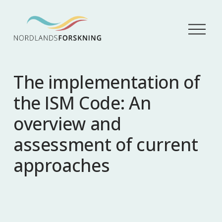
Å
p
n
e
m
The implementation of
e
n
the ISM Code: An
y
overview and
assessment of current
approaches