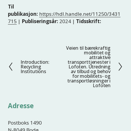
Til
publikasjon:
https://hdl.handle.net/11250/3431
715
|
Publiseringsår:
2024 |
Tidsskrift:
Veien til bærekraftig
N
mobilitet og
e
attraktive
Introduction:
transporttjenester i
F
s
Recycling
Lofoten. Utredning
o
t
Institutions
av tilbud og behov
for mobilitets- og
r
e
transportløsninger i
r
Lofoten
i
g
Adresse
e
Postboks 1490
N-8049 Bodø