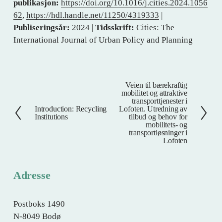
publikasjon:
https://doi.org/10.1016/j.cities.2024.1056
62
,
https://hdl.handle.net/11250/4319333
|
Publiseringsår:
2024 |
Tidsskrift:
Cities: The
International Journal of Urban Policy and Planning
Veien til bærekraftig
N
mobilitet og attraktive
e
transporttjenester i
Introduction: Recycling
Lofoten. Utredning av
F
s
Institutions
tilbud og behov for
o
t
mobilitets- og
transportløsninger i
r
e
Lofoten
r
i
g
Adresse
e
Postboks 1490
N-8049 Bodø