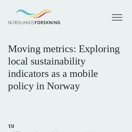
Å
p
n
e
m
e
Moving metrics: Exploring
n
y
local sustainability
indicators as a mobile
policy in Norway
Til