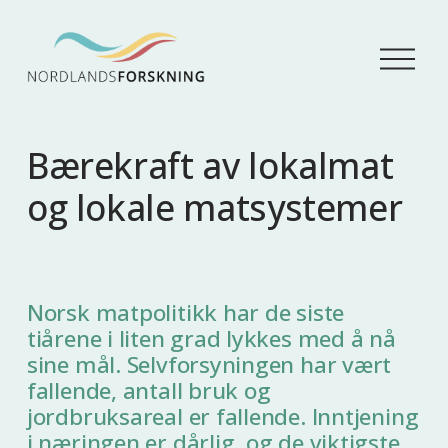
Å
p
n
e
m
Bærekraft av lokalmat
e
n
og lokale matsystemer
y
Norsk matpolitikk har de siste
tiårene i liten grad lykkes med å nå
sine mål. Selvforsyningen har vært
fallende, antall bruk og
jordbruksareal er fallende. Inntjening
i næringen er dårlig, og de viktigste