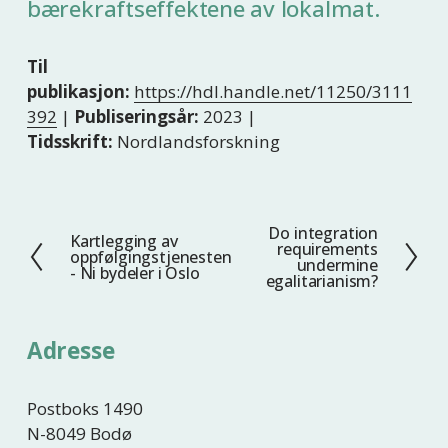
bærekraftseffektene av lokalmat.
Til
publikasjon:
https://hdl.handle.net/11250/3111
392
|
Publiseringsår:
2023 |
Tidsskrift:
Nordlandsforskning
Do integration
N
Kartlegging av
F
requirements
oppfølgingstjenesten
e
undermine
o
- Ni bydeler i Oslo
egalitarianism?
s
r
t
r
e
i
Adresse
g
e
Postboks 1490
N-8049 Bodø