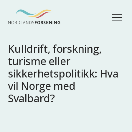
Å
p
n
e
m
Kulldrift, forskning,
e
n
turisme eller
y
sikkerhetspolitikk: Hva
vil Norge med
Svalbard?