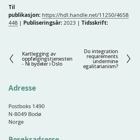
Til
publikasjon:
https://hdl.handle.net/11250/4658
448
|
Publiseringsår:
2023 |
Tidsskrift:
Do integration
N
Kartlegging av
F
requirements
oppfølgingstjenesten
e
undermine
o
- Ni bydeler i Oslo
egalitarianism?
s
r
t
r
e
i
Adresse
g
e
Postboks 1490
N-8049 Bodø
Norge
Besøksadresse