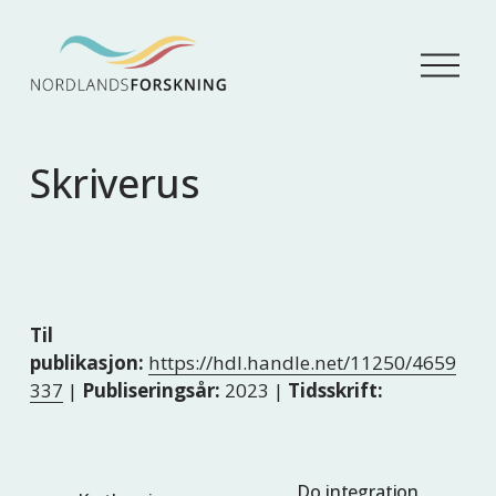
Å
p
n
e
m
Skriverus
e
n
y
Til
publikasjon:
https://hdl.handle.net/11250/4659
337
|
Publiseringsår:
2023 |
Tidsskrift:
Do integration