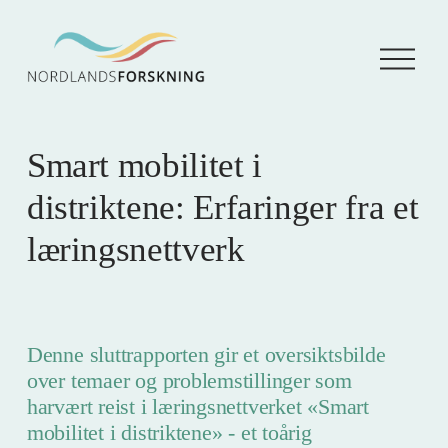
Å
p
n
e
m
e
Smart mobilitet i
n
y
distriktene: Erfaringer fra et
læringsnettverk
Denne sluttrapporten gir et oversiktsbilde
over temaer og problemstillinger som
harvært reist i læringsnettverket «Smart
mobilitet i distriktene» - et toårig