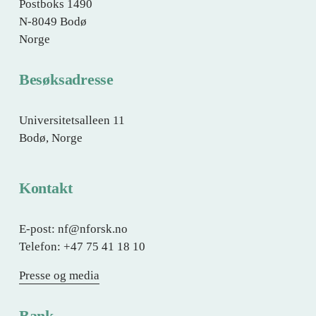
e
Postboks 1490
N-8049 Bodø
Norge
Besøksadresse
Universitetsalleen 11
Bodø, Norge
Kontakt
E-post: nf@nforsk.no
Telefon: +47 75 41 18 10
Presse og media
Bank