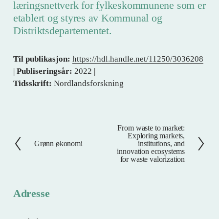
læringsnettverk for fylkeskommunene som er
etablert og styres av Kommunal og
Distriktsdepartementet.
Til publikasjon:
https://hdl.handle.net/11250/3036208
|
Publiseringsår:
2022 |
Tidsskrift:
Nordlandsforskning
From waste to market:
N
Exploring markets,
e
Grønn økonomi
institutions, and
F
innovation ecosystems
s
o
for waste valorization
t
r
e
r
Adresse
i
g