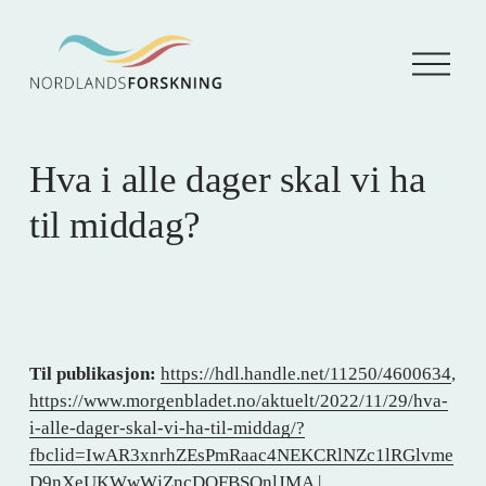
Å
p
n
e
m
e
Hva i alle dager skal vi ha
n
y
til middag?
Til publikasjon:
https://hdl.handle.net/11250/4600634
,
https://www.morgenbladet.no/aktuelt/2022/11/29/hva-
i-alle-dager-skal-vi-ha-til-middag/?
fbclid=IwAR3xnrhZEsPmRaac4NEKCRlNZc1lRGlvme
D9nXeUKWwWjZncDOFBSQnlJMA
|