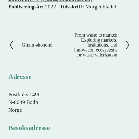
Publiseringsår:
2022 |
Tidsskrift:
Morgenbladet
From waste to market:
N
Exploring markets,
e
Grønn økonomi
institutions, and
F
innovation ecosystems
s
o
for waste valorization
t
r
e
r
Adresse
i
g
e
Postboks 1490
N-8049 Bodø
Norge
Besøksadresse