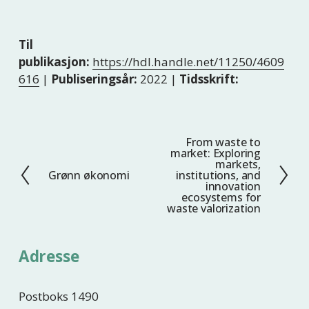
Til
publikasjon:
https://hdl.handle.net/11250/4609
616
|
Publiseringsår:
2022 |
Tidsskrift:
From waste to
N
market: Exploring
e
markets,
Grønn økonomi
institutions, and
F
s
innovation
o
t
ecosystems for
waste valorization
r
e
r
i
Adresse
g
e
Postboks 1490