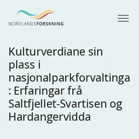
Å
p
n
e
m
Kulturverdiane sin
e
n
plass i
y
nasjonalparkforvaltinga
: Erfaringar frå
Saltfjellet-Svartisen og
Hardangervidda