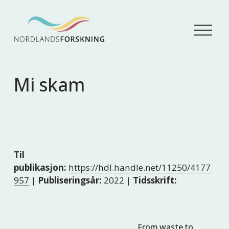
Å
p
n
e
m
Mi skam
e
n
y
Til
publikasjon:
https://hdl.handle.net/11250/4177
957
|
Publiseringsår:
2022 |
Tidsskrift:
From waste to