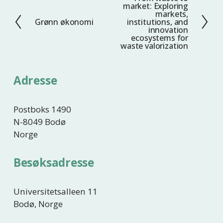
N
market: Exploring
e
markets,
Grønn økonomi
institutions, and
F
s
innovation
o
t
ecosystems for
waste valorization
r
e
r
i
Adresse
g
e
Postboks 1490
N-8049 Bodø
Norge
Besøksadresse
Universitetsalleen 11
Bodø, Norge