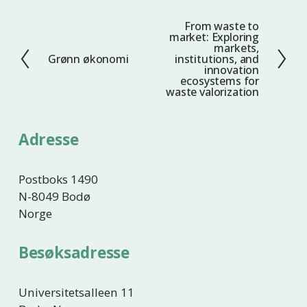
From waste to
N
market: Exploring
e
markets,
Grønn økonomi
institutions, and
F
s
innovation
o
t
ecosystems for
waste valorization
r
e
r
i
Adresse
g
e
Postboks 1490
N-8049 Bodø
Norge
Besøksadresse
Universitetsalleen 11