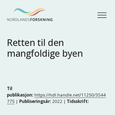
Å
p
n
e
m
Retten til den
e
n
mangfoldige byen
y
Til
publikasjon:
https://hdl.handle.net/11250/3544
775
|
Publiseringsår:
2022 |
Tidsskrift: