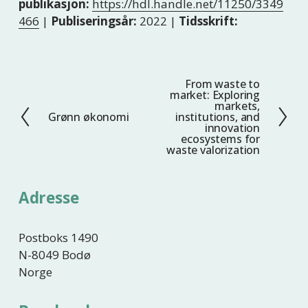
publikasjon:
https://hdl.handle.net/11250/3349
466
|
Publiseringsår:
2022 |
Tidsskrift:
From waste to
N
market: Exploring
e
markets,
Grønn økonomi
institutions, and
F
s
innovation
o
t
ecosystems for
waste valorization
r
e
r
i
Adresse
g
e
Postboks 1490
N-8049 Bodø
Norge