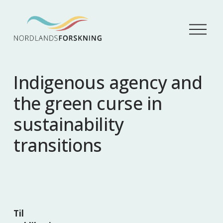
Å
p
n
e
m
Indigenous agency and
e
n
the green curse in
y
sustainability
transitions
Til