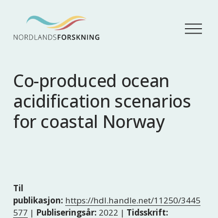
Å
p
n
e
m
Co-produced ocean
e
n
acidification scenarios
y
for coastal Norway
Til
publikasjon:
https://hdl.handle.net/11250/3445
577
|
Publiseringsår:
2022 |
Tidsskrift: