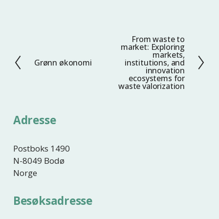
From waste to
N
market: Exploring
e
markets,
Grønn økonomi
institutions, and
F
s
innovation
o
t
ecosystems for
waste valorization
r
e
r
i
Adresse
g
e
Postboks 1490
N-8049 Bodø
Norge
Besøksadresse