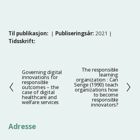
Til publikasjon:
|
Publiseringsår:
2021 |
Tidsskrift:
The responsible
N
Governing digital
F
learning
innovations for
e
organization : Can
o
responsible
Senge (1990) teach
s
outcomes – the
r
organizations how
case of digital
t
to become
r
healthcare and
responsible
welfare services
e
i
innovators?
g
e
Adresse