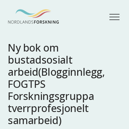
Å
p
n
e
m
Ny bok om
e
n
bustadsosialt
y
arbeid(Blogginnlegg,
FOGTPS
Forskningsgruppa
tverrprofesjonelt
samarbeid)