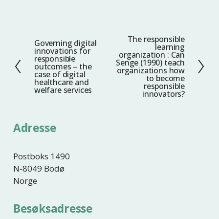
The responsible
N
Governing digital
F
learning
innovations for
e
organization : Can
o
responsible
Senge (1990) teach
s
outcomes – the
r
organizations how
case of digital
t
to become
r
healthcare and
responsible
welfare services
e
i
innovators?
g
e
Adresse
Postboks 1490
N-8049 Bodø
Norge
Besøksadresse