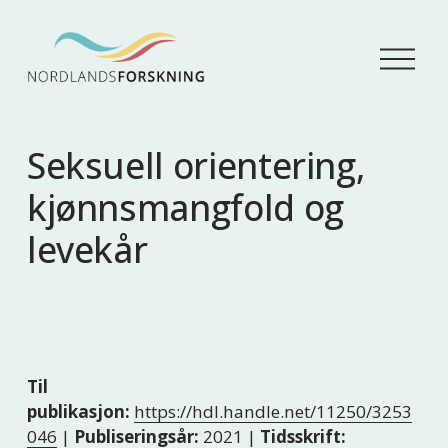
Å
p
n
e
m
Seksuell orientering,
e
n
kjønnsmangfold og
y
levekår
Til
publikasjon:
https://hdl.handle.net/11250/3253
046
|
Publiseringsår:
2021 |
Tidsskrift: