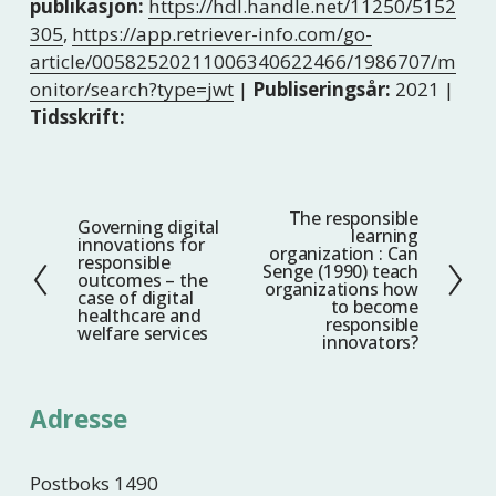
publikasjon:
https://hdl.handle.net/11250/5152
305
,
https://app.retriever-info.com/go-
article/00582520211006340622466/1986707/m
onitor/search?type=jwt
|
Publiseringsår:
2021 |
Tidsskrift:
The responsible
N
Governing digital
F
learning
innovations for
e
organization : Can
o
responsible
Senge (1990) teach
s
outcomes – the
r
organizations how
case of digital
t
to become
r
healthcare and
responsible
welfare services
e
i
innovators?
g
e
Adresse
Postboks 1490