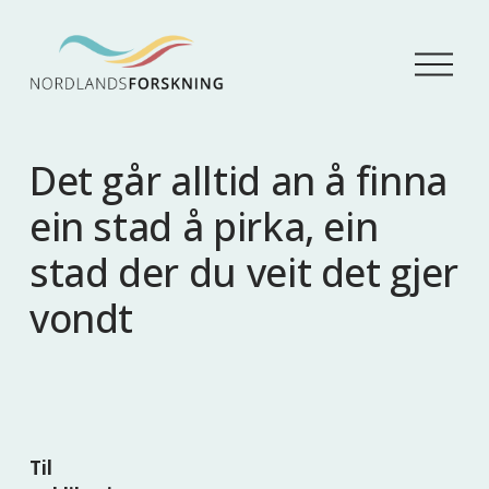
Å
p
n
e
m
Det går alltid an å finna
e
n
ein stad å pirka, ein
y
stad der du veit det gjer
vondt
Til