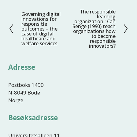
The responsible
N
Governing digital
F
learning
innovations for
e
organization : Can
o
responsible
Senge (1990) teach
s
outcomes – the
r
organizations how
case of digital
t
to become
r
healthcare and
responsible
welfare services
e
i
innovators?
g
e
Adresse
Postboks 1490
N-8049 Bodø
Norge
Besøksadresse
Universitetsalleen 11