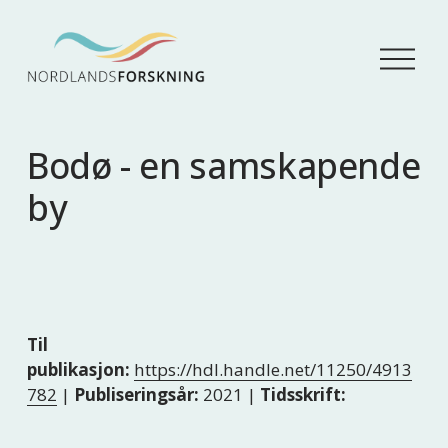
Å
p
n
e
m
Bodø - en samskapende
e
n
by
y
Til
publikasjon:
https://hdl.handle.net/11250/4913
782
|
Publiseringsår:
2021 |
Tidsskrift: