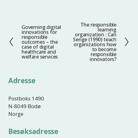
The responsible
N
Governing digital
F
learning
innovations for
e
organization : Can
o
responsible
Senge (1990) teach
s
outcomes – the
r
organizations how
case of digital
t
to become
r
healthcare and
responsible
welfare services
e
i
innovators?
g
e
Adresse
Postboks 1490
N-8049 Bodø
Norge
Besøksadresse