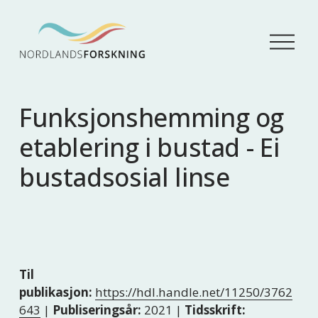
Å
p
n
e
m
Funksjonshemming og
e
n
etablering i bustad - Ei
y
bustadsosial linse
Til
publikasjon:
https://hdl.handle.net/11250/3762
643
|
Publiseringsår:
2021 |
Tidsskrift: