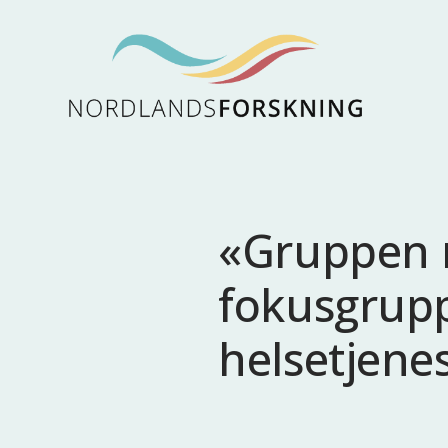
«Gruppen 
fokusgrupp
helsetjene