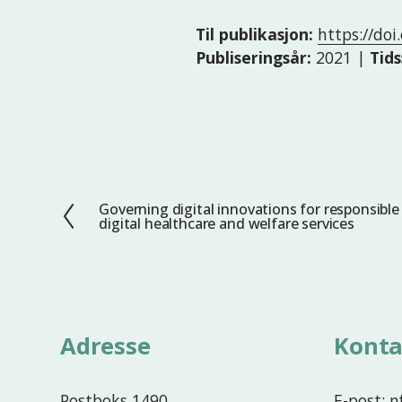
Til publikasjon:
https://doi
Publiseringsår:
2021 |
Tids
Governing digital innovations for responsibl
F
digital healthcare and welfare services
o
r
r
i
g
Adresse
Konta
e
Postboks 1490
E-post: 