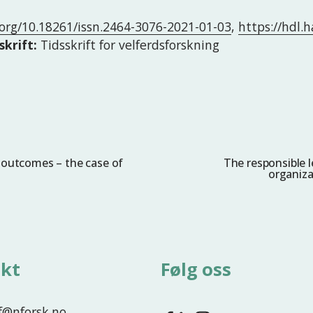
.org/10.18261/issn.2464-3076-2021-01-03
,
https://hdl.
skrift:
Tidsskrift for velferdsforskning
e outcomes – the case of
The responsible l
N
organiza
e
s
t
e
kt
Følg oss
nf@nforsk.no