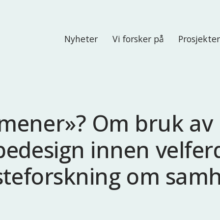
Nyheter
Vi forsker på
Prosjekte
mener»? Om bruk av
edesign innen velfer
steforskning om sam