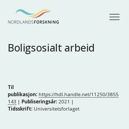
Å
p
n
e
m
Boligsosialt arbeid
e
n
y
Til
publikasjon:
https://hdl.handle.net/11250/3855
143
|
Publiseringsår:
2021 |
Tidsskrift:
Universitetsforlaget