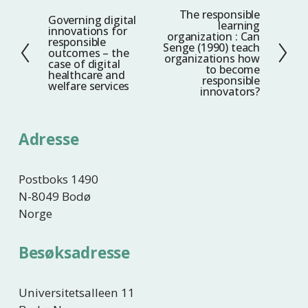
The responsible
N
Governing digital
F
learning
innovations for
e
organization : Can
o
responsible
Senge (1990) teach
s
outcomes – the
r
organizations how
case of digital
t
to become
r
healthcare and
responsible
welfare services
e
i
innovators?
g
e
Adresse
Postboks 1490
N-8049 Bodø
Norge
Besøksadresse
Universitetsalleen 11