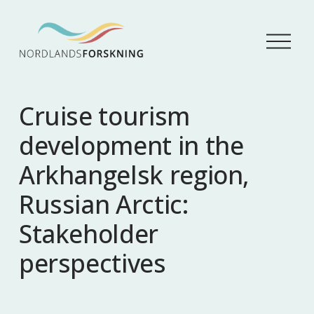
Å
p
n
e
m
Cruise tourism
e
n
development in the
y
Arkhangelsk region,
Russian Arctic:
Stakeholder
perspectives