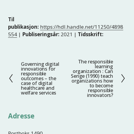
Til
publikasjon:
https://hdl.handle.net/11250/4898
554
|
Publiseringsår:
2021 |
Tidsskrift:
The responsible
N
Governing digital
F
learning
innovations for
e
organization : Can
o
responsible
Senge (1990) teach
s
outcomes – the
r
organizations how
case of digital
t
to become
r
healthcare and
responsible
welfare services
e
i
innovators?
g
e
Adresse
Postboks 1490