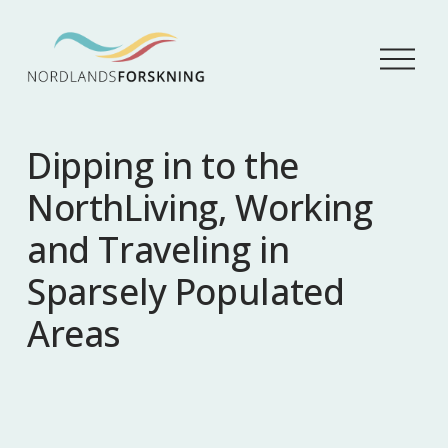
Å
p
n
e
m
Dipping in to the
e
n
NorthLiving, Working
y
and Traveling in
Sparsely Populated
Areas