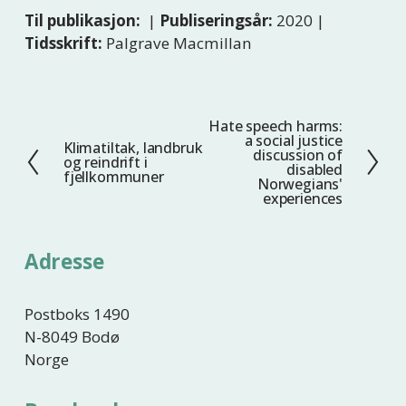
Til publikasjon:
|
Publiseringsår:
2020 |
Tidsskrift:
Palgrave Macmillan
Hate speech harms:
N
a social justice
Klimatiltak, landbruk
F
e
discussion of
og reindrift i
disabled
o
s
fjellkommuner
Norwegians'
r
t
experiences
r
e
i
Adresse
g
e
Postboks 1490
N-8049 Bodø
Norge