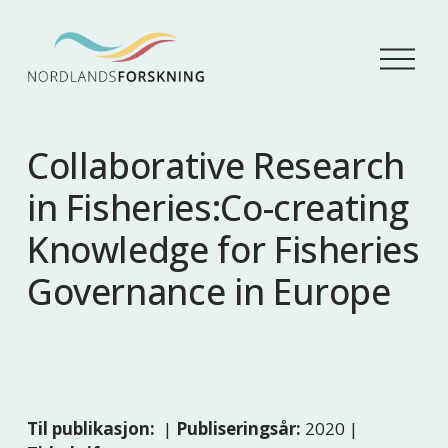
Å
p
n
e
m
Collaborative Research
e
n
in Fisheries:Co-creating
y
Knowledge for Fisheries
Governance in Europe
Til publikasjon:
|
Publiseringsår:
2020 |