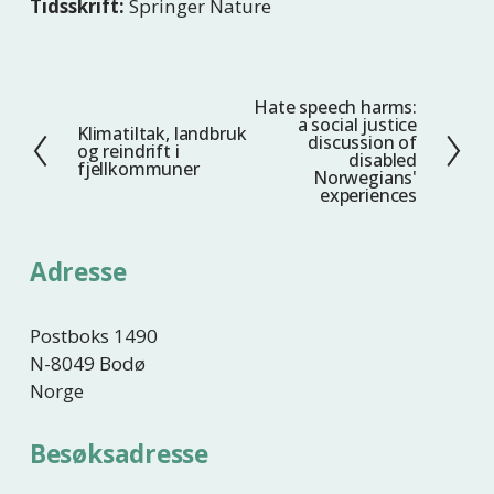
Tidsskrift:
Springer Nature
Hate speech harms:
N
a social justice
Klimatiltak, landbruk
F
e
discussion of
og reindrift i
disabled
o
s
fjellkommuner
Norwegians'
r
t
experiences
r
e
i
Adresse
g
e
Postboks 1490
N-8049 Bodø
Norge
Besøksadresse