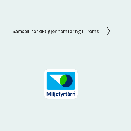
Samspill for økt gjennomføring i Troms
N
e
s
t
e