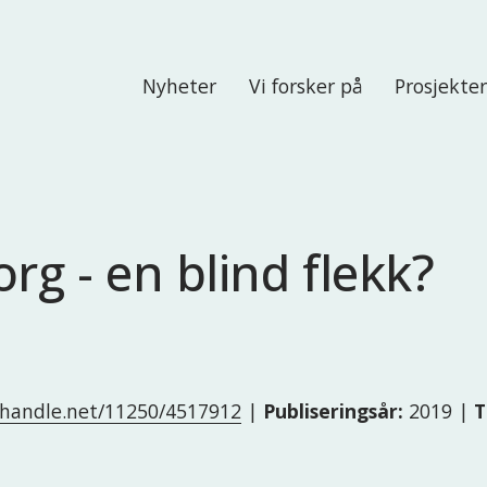
Nyheter
Vi forsker på
Prosjekte
rg - en blind flekk?
l.handle.net/11250/4517912
|
Publiseringsår:
2019 |
T