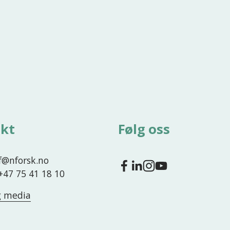
kt
Følg oss
nf@nforsk.no
 +47 75 41 18 10
g media