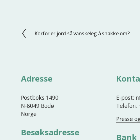
Korfor er jord så vanskeleg å snakke om?
F
o
r
r
i
g
Adresse
Konta
e
Postboks 1490
E-post: 
N-8049 Bodø
Telefon:
Norge
Presse o
Besøksadresse
Bank