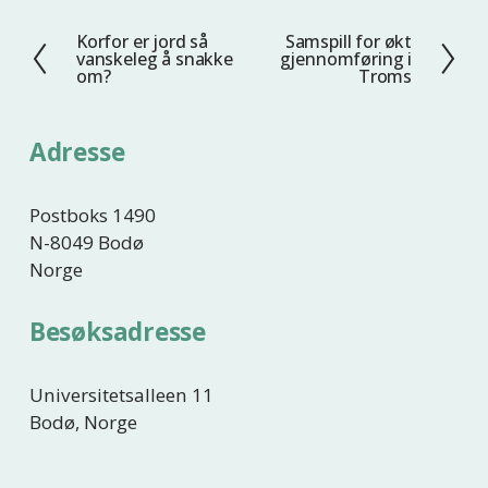
Korfor er jord så
Samspill for økt
F
N
vanskeleg å snakke
gjennomføring i
o
e
om?
Troms
r
s
r
t
Adresse
i
e
g
e
Postboks 1490
N-8049 Bodø
Norge
Besøksadresse
Universitetsalleen 11
Bodø, Norge