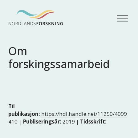
Å
p
n
e
m
Om
e
n
forskingssamarbeid
y
Til
publikasjon:
https://hdl.handle.net/11250/4099
410
|
Publiseringsår:
2019 |
Tidsskrift: