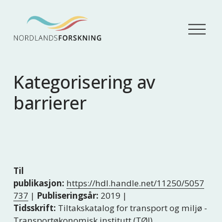
Å
p
n
e
m
Kategorisering av
e
n
barrierer
y
Til
publikasjon:
https://hdl.handle.net/11250/5057
737
|
Publiseringsår:
2019 |
Tidsskrift:
Tiltakskatalog for transport og miljø -
Transportøkonomisk institutt (TØI)