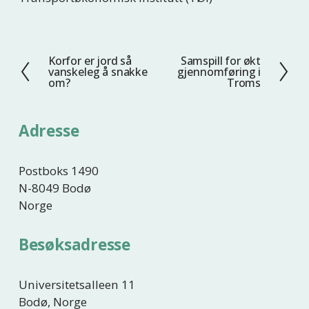
Korfor er jord så
Samspill for økt
F
N
vanskeleg å snakke
gjennomføring i
o
e
om?
Troms
r
s
r
t
Adresse
i
e
g
e
Postboks 1490
N-8049 Bodø
Norge
Besøksadresse
Universitetsalleen 11
Bodø, Norge