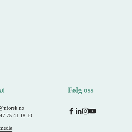
kt
Følg oss
f@nforsk.no
+47 75 41 18 10
 media