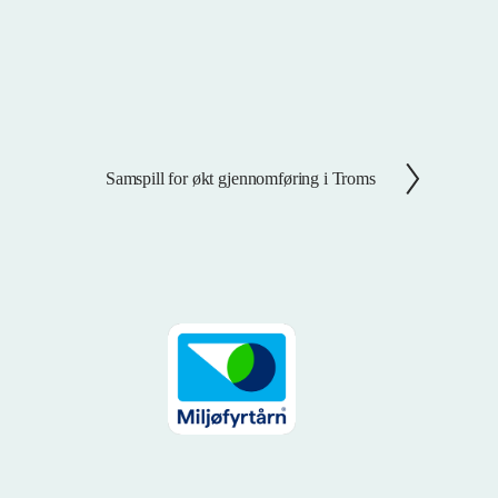
Samspill for økt gjennomføring i Troms
N
e
s
t
e