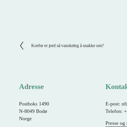
Korfor er jord så vanskeleg å snakke om?
F
o
r
r
i
g
Adresse
Konta
e
Postboks 1490
E-post: n
N-8049 Bodø
Telefon: 
Norge
Presse og