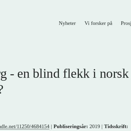
Nyheter
Vi forsker på
Pros
 - en blind flekk i norsk
?
andle.net/11250/4684154
|
Publiseringsår:
2019 |
Tidsskrift: