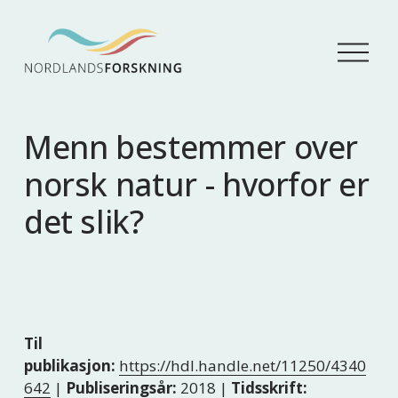
Å
p
n
e
m
Menn bestemmer over
e
n
norsk natur - hvorfor er
y
det slik?
Til
publikasjon:
https://hdl.handle.net/11250/4340
642
|
Publiseringsår:
2018 |
Tidsskrift: