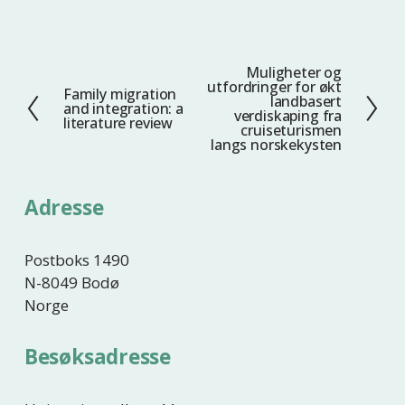
Muligheter og
N
utfordringer for økt
Family migration
F
e
landbasert
and integration: a
verdiskaping fra
o
s
literature review
cruiseturismen
r
t
langs norskekysten
r
e
i
Adresse
g
e
Postboks 1490
N-8049 Bodø
Norge
Besøksadresse