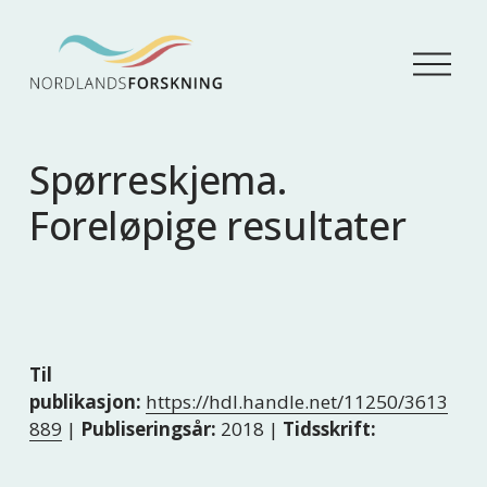
Å
p
n
e
m
Spørreskjema.
e
n
Foreløpige resultater
y
Til
publikasjon:
https://hdl.handle.net/11250/3613
889
|
Publiseringsår:
2018 |
Tidsskrift: