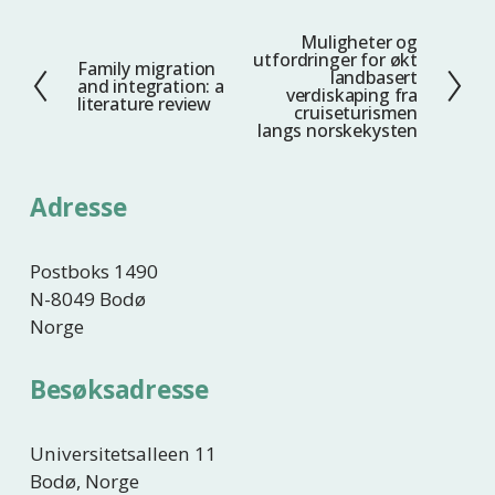
Muligheter og
N
utfordringer for økt
Family migration
F
e
landbasert
and integration: a
verdiskaping fra
o
s
literature review
cruiseturismen
r
t
langs norskekysten
r
e
i
Adresse
g
e
Postboks 1490
N-8049 Bodø
Norge
Besøksadresse
Universitetsalleen 11
Bodø, Norge