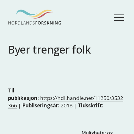
Å
p
n
e
m
Byer trenger folk
e
n
y
Til
publikasjon:
https://hdl.handle.net/11250/3532
366
|
Publiseringsår:
2018 |
Tidsskrift:
Muligheter og