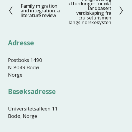
N
utfordringer for økt
Family migration
F
e
landbasert
and integration: a
verdiskaping fra
o
s
literature review
cruiseturismen
r
t
langs norskekysten
r
e
i
Adresse
g
e
Postboks 1490
N-8049 Bodø
Norge
Besøksadresse
Universitetsalleen 11
Bodø, Norge