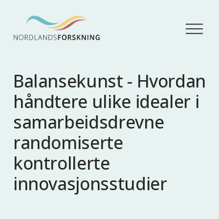
Å
p
n
e
m
Balansekunst - Hvordan
e
n
håndtere ulike idealer i
y
samarbeidsdrevne
randomiserte
kontrollerte
innovasjonsstudier