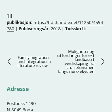
Til
publikasjon:
https://hdl.handle.net/11250/4594
780
|
Publiseringsår:
2018 |
Tidsskrift:
Muligheter og
N
utfordringer for økt
Family migration
F
e
landbasert
and integration: a
verdiskaping fra
o
s
literature review
cruiseturismen
r
t
langs norskekysten
r
e
i
Adresse
g
e
Postboks 1490
N-8049 Bodø