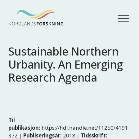
Å
p
n
e
m
Sustainable Northern
e
n
Urbanity. An Emerging
y
Research Agenda
Til
publikasjon:
https://hdl.handle.net/11250/4191
372
|
Publiseringsår:
2018 |
Tidsskrift: