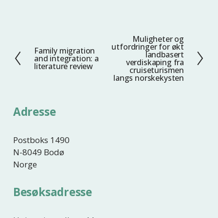
Muligheter og
N
utfordringer for økt
Family migration
F
e
landbasert
and integration: a
verdiskaping fra
o
s
literature review
cruiseturismen
r
t
langs norskekysten
r
e
i
Adresse
g
e
Postboks 1490
N-8049 Bodø
Norge
Besøksadresse