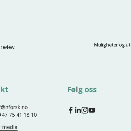
Muligheter og ut
N
 review
e
s
t
e
kt
Følg oss
nf@nforsk.no
 +47 75 41 18 10
g media