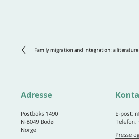
Family migration and integration: a literature
F
o
r
r
i
g
Adresse
Konta
e
Postboks 1490
E-post: 
N-8049 Bodø
Telefon:
Norge
Presse o