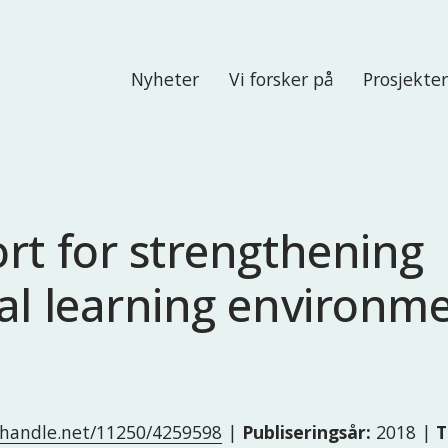
Nyheter
Vi forsker på
Prosjekte
rt for strengthening
al learning environm
l.handle.net/11250/4259598
|
Publiseringsår:
2018 |
T