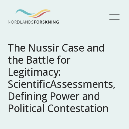
Å
p
n
e
m
The Nussir Case and
e
n
the Battle for
y
Legitimacy:
ScientificAssessments,
Defining Power and
Political Contestation