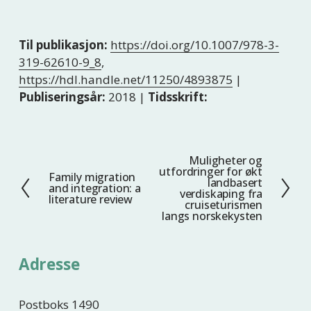
Til publikasjon:
https://doi.org/10.1007/978-3-
319-62610-9_8
,
https://hdl.handle.net/11250/4893875
|
Publiseringsår:
2018 |
Tidsskrift:
Muligheter og
N
utfordringer for økt
Family migration
F
e
landbasert
and integration: a
verdiskaping fra
o
s
literature review
cruiseturismen
r
t
langs norskekysten
r
e
i
Adresse
g
e
Postboks 1490