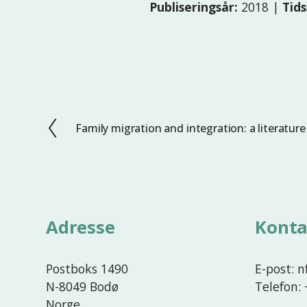
Publiseringsår:
2018 |
Tids
Family migration and integration: a literature
F
o
r
r
i
g
Adresse
Konta
e
Postboks 1490
E-post: 
N-8049 Bodø
Telefon:
Norge