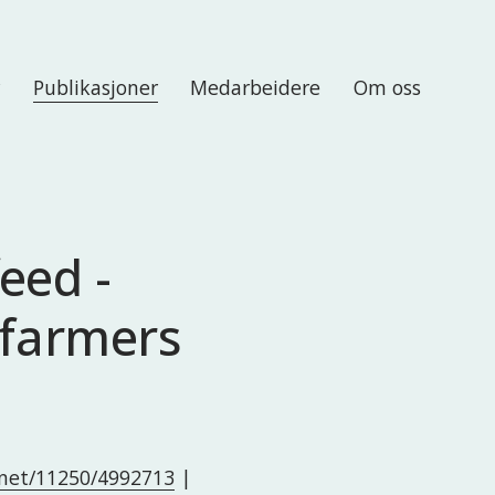
r
Publikasjoner
Medarbeidere
Om oss
eed -
 farmers
e.net/11250/4992713
|