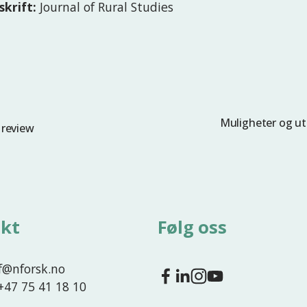
skrift:
Journal of Rural Studies
Muligheter og ut
N
 review
e
s
t
e
kt
Følg oss
nf@nforsk.no
 +47 75 41 18 10