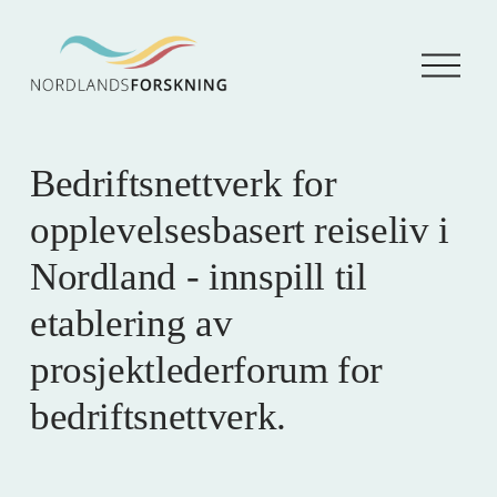
Å
p
n
e
m
e
Bedriftsnettverk for
n
y
opplevelsesbasert reiseliv i
Nordland - innspill til
etablering av
prosjektlederforum for
bedriftsnettverk.