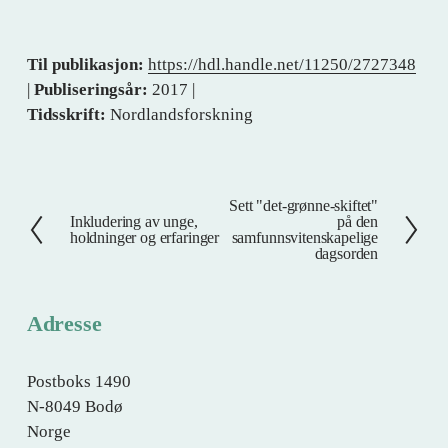
Til publikasjon:
https://hdl.handle.net/11250/2727348
|
Publiseringsår:
2017 |
Tidsskrift:
Nordlandsforskning
Sett "det-grønne-skiftet"
N
Inkludering av unge,
på den
F
e
holdninger og erfaringer
samfunnsvitenskapelige
o
dagsorden
s
r
t
r
e
Adresse
i
g
e
Postboks 1490
N-8049 Bodø
Norge