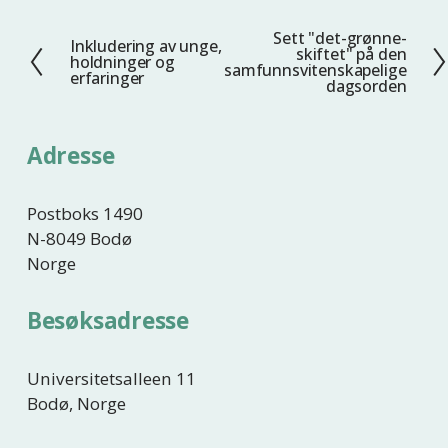
Sett "det-grønne-
N
Inkludering av unge,
F
skiftet" på den
holdninger og
e
samfunnsvitenskapelige
o
erfaringer
dagsorden
s
r
t
r
e
i
Adresse
g
e
Postboks 1490
N-8049 Bodø
Norge
Besøksadresse
Universitetsalleen 11
Bodø, Norge