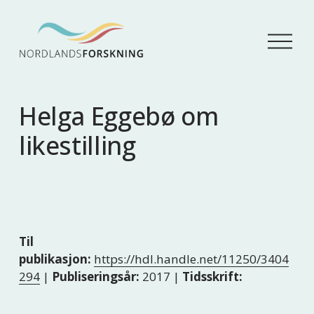
Å
p
n
e
m
Helga Eggebø om
e
n
likestilling
y
Til
publikasjon:
https://hdl.handle.net/11250/3404
294
|
Publiseringsår:
2017 |
Tidsskrift: